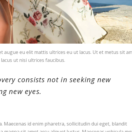
 augue eu elit mattis ultrices eu ut lacus. Ut et metus sit a
 lacus ut nisi ultrices faucibus.
overy consists not in seeking new
ng new eyes.
Maecenas id enim pharetra, sollicitudin dui eget, blandit
nia magna sit amet arcu aliquet luctus. Maecenas vehicula me