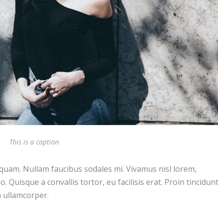
This is a caption
liquam. Nullam faucibus sodales mi. Vivamus nisl lorem,
. Quisque a convallis tortor, eu facilisis erat. Proin tincidun
 ullamcorper.