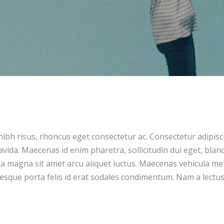
bh risus, rhoncus eget consectetur ac. Consectetur adipisc
ida. Maecenas id enim pharetra, sollicitudin dui eget, bland
nia magna sit amet arcu aliquet luctus. Maecenas vehicula me
entesque porta felis id erat sodales condimentum. Nam a lectu