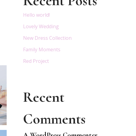
Recent Posts
Hello world!
Lovely Wedding
New Dress Collection
Family Moments
Red Project
Recent
Comments
A WordPress Commenter