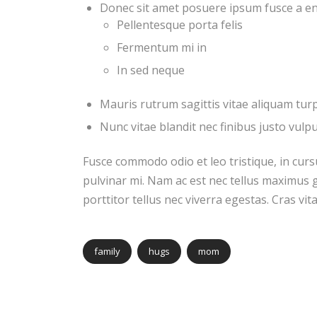
Donec sit amet posuere ipsum fusce a e
Pellentesque porta felis
Fermentum mi in
In sed neque
Mauris rutrum sagittis vitae aliquam tur
Nunc vitae blandit nec finibus justo vulp
Fusce commodo odio et leo tristique, in curs
pulvinar mi. Nam ac est nec tellus maximus g
porttitor tellus nec viverra egestas. Cras vi
family
hugs
mom