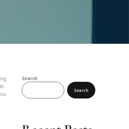
Search
ing
it
Search
tus
s