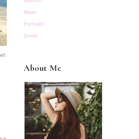
Fashion
News
Portraits
Street
met
About Me
tus